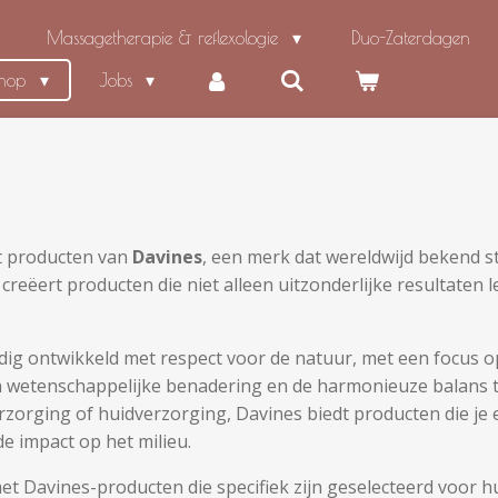
Massagetherapie & reflexologie
Duo-Zaterdagen
shop
Jobs
t producten van
Davines
, een merk dat wereldwijd bekend s
eëert producten die niet alleen uitzonderlijke resultaten 
dig ontwikkeld met respect voor de natuur, met een focus
n wetenschappelijke benadering en de harmonieuze balans t
rzorging of huidverzorging, Davines biedt producten die je
de impact op het milieu.
 Davines-producten die specifiek zijn geselecteerd voor hun 