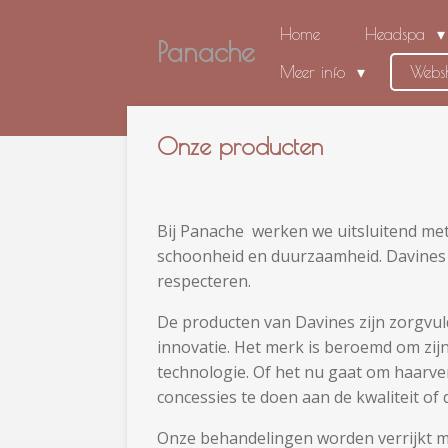
Ga
Home
Headspa
Panache
direct
naar
Meer info
Web
de
hoofdinhoud
Onze producten
Bij Panache werken we uitsluitend me
schoonheid en duurzaamheid. Davines cr
respecteren.
De producten van Davines zijn zorgvul
innovatie. Het merk is beroemd om zij
technologie. Of het nu gaat om haarve
concessies te doen aan de kwaliteit of 
Onze behandelingen worden verrijkt met